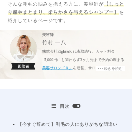
そんな剛毛の悩みを抱える方に、美容師が
【しっと
り感やまとまり、柔らかさを与えるシャンプー】
を
紹介しているページです。
美容師
竹村 一八
株式会社Eight&R 代表取締役。カット料金
15,000円にも関わらず3ヶ月先まで予約の埋まる
美容サロン『Ｒ』
を運営。サロン外でも
ダイア
･･･続きを読む
モンドオンライン
などの大手メディアで美容コ
ラムを執筆し、セミナー講師・講演活動の依頼
も多数こなす
目次
【今すぐ辞めて】剛毛の人にありがちな間違い