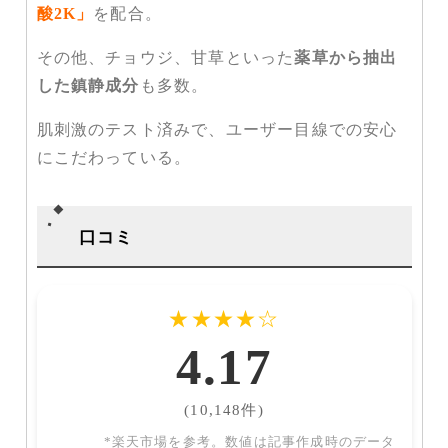
酸2K」
を配合。
その他、チョウジ、甘草といった
薬草から抽出
した鎮静成分
も多数。
肌刺激のテスト済みで、ユーザー目線での安心
にこだわっている。
口コミ
★
★
★
★
☆
4.17
(10,148件)
*楽天市場を参考。数値は記事作成時のデータ