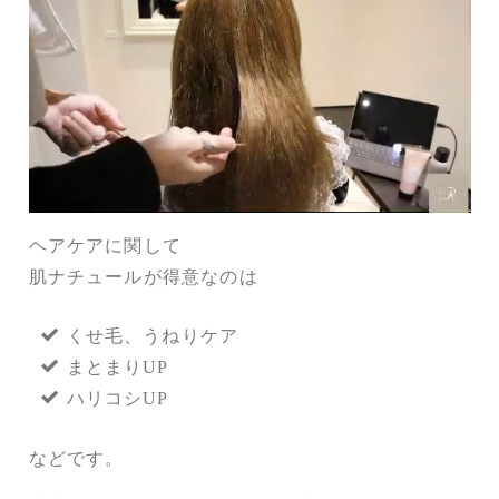
ヘアケアに関して
肌ナチュールが得意なのは
くせ毛、うねりケア
まとまりUP
ハリコシUP
などです。