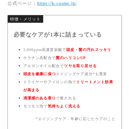
公式ページ：
https://k-cosme.jp/
特徴・メリット
必要なケアが1本に詰まっている
5,000ppm高濃度炭酸で
頭皮・髪の汚れスッキリ
ケラチン高配合で
髪のハリコシUP
アルガンオイル配合で
ツヤを取り戻せる
頭皮を健康に保つ
エイジングケア成分*も豊富
ドライヤーやアイロンの熱で
トリートメント効果
が高まる
清潔感のある香り
で癒される
モコモコ泡で
気持ちよく洗える
*エイジングケア：年齢に応じたケアのこと