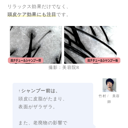
リラックス効果だけでなく、
頭皮ケア効果にも注目
です。
撮影：美容院R
↑
シャンプー前は、
竹村 / 美容
頭皮に皮脂がたまり、
師
表面がザラザラ。
また、老廃物の影響で